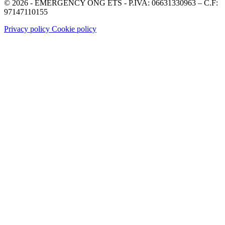
© 2026 - EMERGENCY ONG ETS - P.IVA: 06631330963 – C.F:
97147110155
Privacy policy
Cookie policy