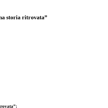
na storia ritrovata”
trovata”
: